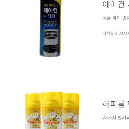
에어컨
세균 악취 먼
작성일자
2020-
해피룸 
28가지 향기