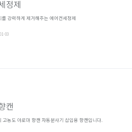
 세정제
지를 강력하게 제거해주는 에어컨세정제
01-03
향캔
의 고농도 아로마 향캔 자동분사기 삽입용 향캔입니다.