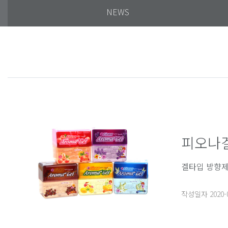
NEWS
피오나
겔타입 방향제
작성일자
2020-