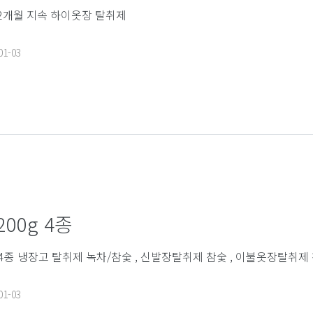
 2개월 지속 하이옷장 탈취제
01-03
00g 4종
 4종 냉장고 탈취제 녹차/참숯 , 신발장탈취제 참숯 , 이불옷장탈취제
01-03