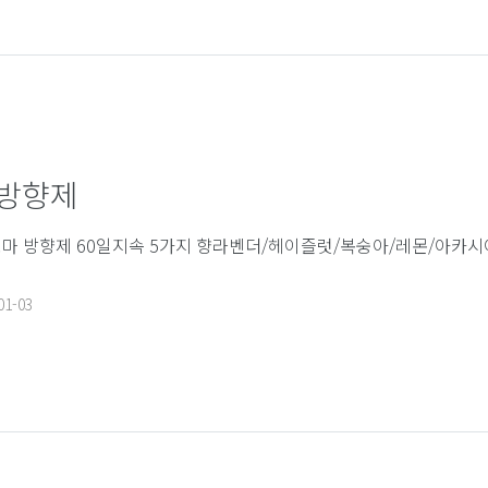
 방향제
마 방향제 60일지속 5가지 향라벤더/헤이즐럿/복숭아/레몬/아카시
01-03