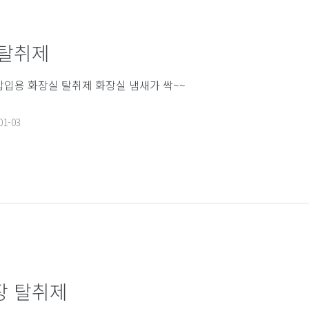
 탈취제
삽입용 화장실 탈취제 화장실 냄새가 싹~~
01-03
장 탈취제