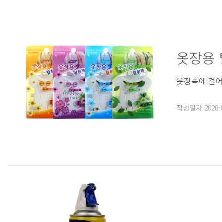
옷장용
옷장속에 걸어
작성일자
2020-