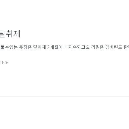
 탈취제
둘수있는 옷장용 탈취제 2개월이나 지속되고요 리필용 멤버린도 판
01-03