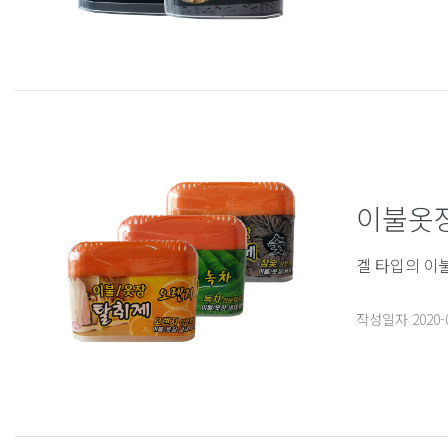
이불옷
겔 타입의 이
작성일자
2020-