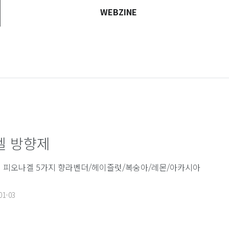
WEBZINE
겔 방향제
 피오나겔 5가지 향라벤더/헤이즐럿/복숭아/레몬/아카시아
01-03