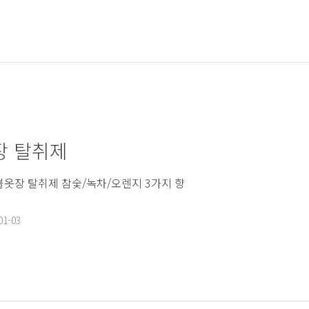
장 탈취제
불옷장 탈취제 참숯/녹차/오렌지 3가지 향
01-03