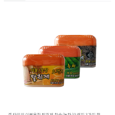
겔 타입의 이불옷장 탈취제 참숯/녹차/오렌지 3가지 향